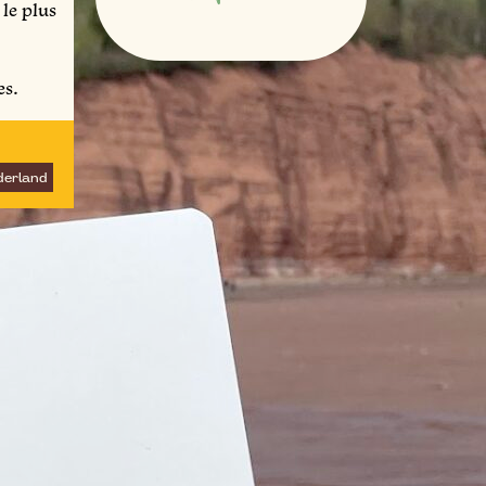
 le plus
es.
derland