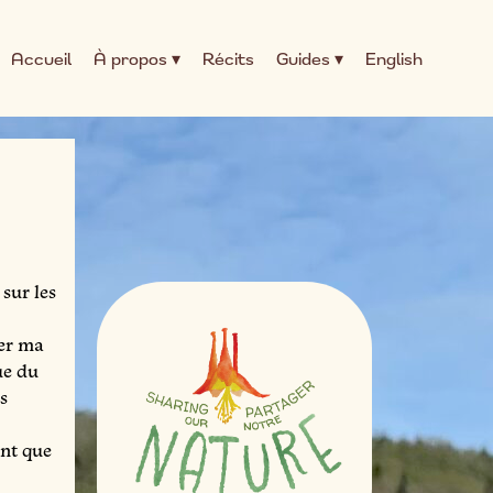
Accueil
À propos ▾
Récits
Guides ▾
English
sur les
ger ma
ue du
és
ent que