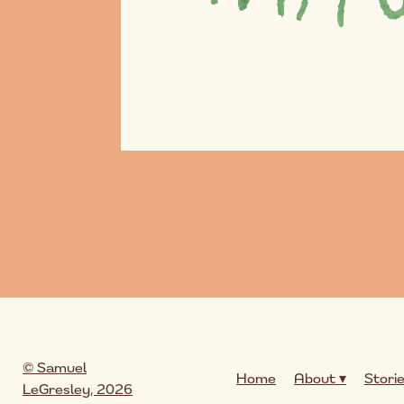
© Samuel
Home
About ▾
Stori
LeGresley, 2026