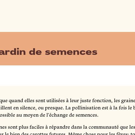
 jardin de semences
que quand elles sont utilisées à leur juste fonction, les grain
llent en silence, ou presque. La pollinisation est à la fois le
 possible au moyen de l’échange de semences.
ènes sont plus faciles à répandre dans la communauté que le
our le bien des carottes futures. Même chose pour les fèves; to