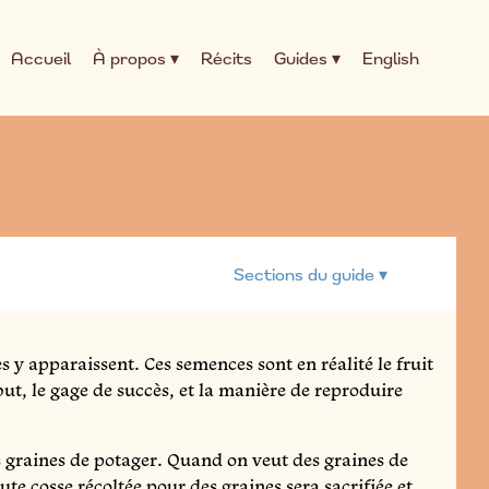
Accueil
À propos ▾
Récits
Guides ▾
English
Sections du guide ▾
es y apparaissent. Ces semences sont en réalité le fruit
 but, le gage de succès, et la manière de reproduire
s graines de potager. Quand on veut des graines de
ute cosse récoltée pour des graines sera sacrifiée et