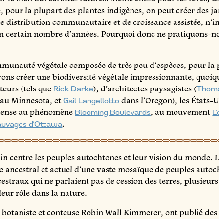
e, pour la plupart des plantes indigènes, on peut créer des 
de distribution communautaire et de croissance assistée, n’
 certain nombre d’années. Pourquoi donc ne pratiquons-nous
mmunauté végétale composée de très peu d’espèces, pour la 
vons créer une biodiversité végétale impressionnante, quoiqu
lteurs (tels que
Rick Darke
), d’architectes paysagistes (
Thoma
au Minnesota, et
Gail Langellotto
dans l’Oregon), les États-U
 pense au phénomène
Blooming Boulevards
, au mouvement
L’
sauvages d’Ottawa
.
lein centre les peuples autochtones et leur vision du monde. 
vie ancestral et actuel d’une vaste mosaïque de peuples autoc
ancestraux qui ne parlaient pas de cession des terres, plusie
 leur rôle dans la nature.
 botaniste et conteuse Robin Wall Kimmerer, ont publié d